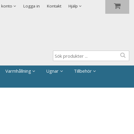
Visa varukorgen
Till kassan
Säkerhet & Cookies
t konto
Logga in
Kontakt
Hjälp
Varmhållning
Ugnar
Tillbehör