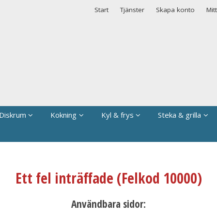
rodukten har lagts i din varukorg
Start
Tjänster
Skapa konto
Mit
Diskrum
Kokning
Kyl & frys
Steka & grilla
Ett fel inträffade (Felkod 10000)
Användbara sidor: