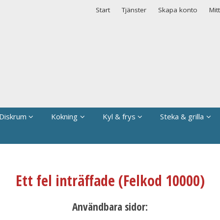
rodukten har lagts i din varukorg
Start
Tjänster
Skapa konto
Mit
Diskrum
Kokning
Kyl & frys
Steka & grilla
Ett fel inträffade (Felkod 10000)
Användbara sidor: