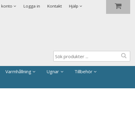
Visa varukorgen
Till kassan
Säkerhet & Cookies
t konto
Logga in
Kontakt
Hjälp
Varmhållning
Ugnar
Tillbehör